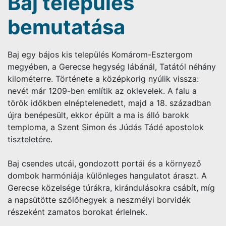
Baj település
bemutatása
Baj egy bájos kis település Komárom-Esztergom
megyében, a Gerecse hegység lábánál, Tatától néhány
kilométerre. Története a középkorig nyúlik vissza:
nevét már 1209-ben említik az oklevelek. A falu a
török időkben elnéptelenedett, majd a 18. században
újra benépesült, ekkor épült a ma is álló barokk
temploma, a Szent Simon és Júdás Tádé apostolok
tiszteletére.
Baj csendes utcái, gondozott portái és a környező
dombok harmóniája különleges hangulatot áraszt. A
Gerecse közelsége túrákra, kirándulásokra csábít, míg
a napsütötte szőlőhegyek a neszmélyi borvidék
részeként zamatos borokat érlelnek.