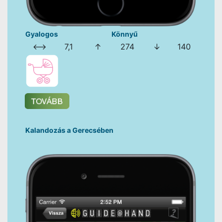
Gyalogos
Könnyű
⟷
7,1
↑
274
↓
140
Kalandozás a Gerecsében