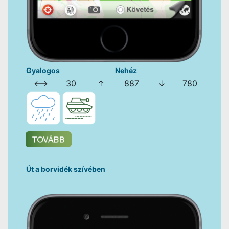
Gyalogos
Nehéz
⟷
30
↑
887
↓
780
Út a borvidék szívében