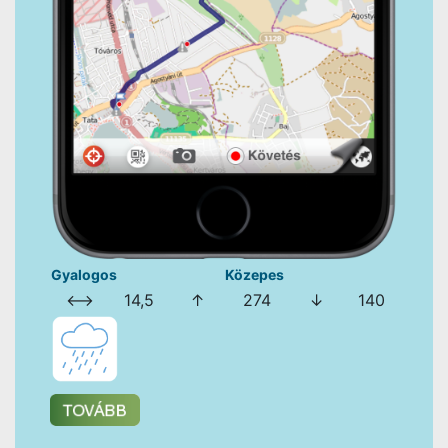
Gyalogos
Közepes
⟷
14,5
↑
274
↓
140