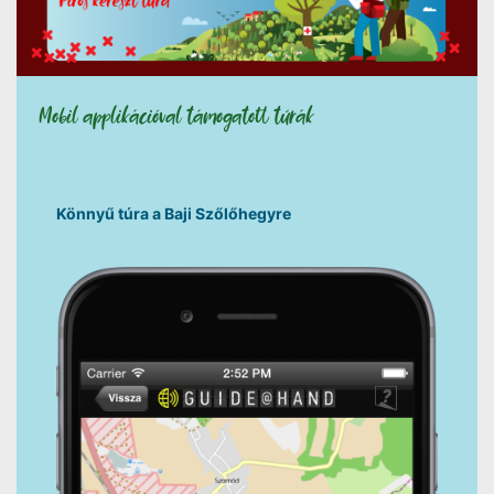
Mobil applikációval támogatott túrák
Könnyű túra a Baji Szőlőhegyre