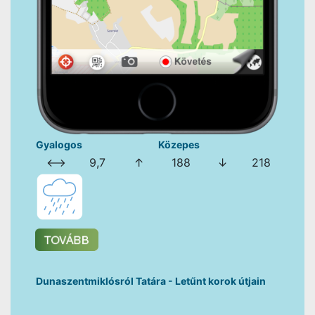
Gyalogos
Közepes
⟷
9,7
↑
188
↓
218
Dunaszentmiklósról Tatára - Letűnt korok útjain