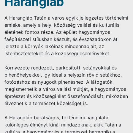
Harangláb
A Harangláb Tatán a város egyik jellegzetes történelmi
emléke, amely a helyi közösség vallási és kulturális
életének fontos része. Az épület hagyományos
faépítészeti stílusban készült, és évszázadokon át
jelezte a környék lakóinak mindennapjait, az
istentiszteleteket és a közösségi eseményeket.
Környezete rendezett, parkosított, sétányokkal és
pihenőhelyekkel, így ideális helyszín rövid sétákhoz,
fotózáshoz és nyugodt pihenéshez. A látogatók
megismerhetik a város vallási múltját, a hagyományos
építészet és közösségi élet összefonódását, miközben
élvezhetik a természet közelségét is.
A Harangláb barátságos, történelmi hangulata
különleges élményt kínál mindazoknak, akik Tatán a
kultúra, a hagyomány és a természet harmonikus