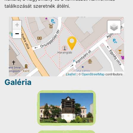
találkozását szeretnék átélni.
+
−
Leaflet
| ©
OpenStreetMap
contributors
Galéria