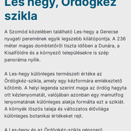
Les hegy, Ördögkéz
szikla
A Szomód közelében található Les-hegy a Gerecse
nyugati peremének egyik legszebb kilátópontja. A 236
méter magas dombtetőről tiszta időben a Dunára, a
Kisalföldre és a környező településekre is szép
panoráma nyílik.
A Les-hegy különleges természeti értéke az
Ördögkéz-szikla, amely egy kézformára emlékeztető
kőtömb. A helyi legenda szerint maga az ördög hagyta
ott kézlenyomatát, valójában azonban egy mamutfog
lenyomatának különleges alakja formálta ezt a sziklát.
A környék löszös talaja és változatos élővilága
különleges botanikai értékeket rejt.
A Les-hegy és az Ördögkéz-szikla népszerű