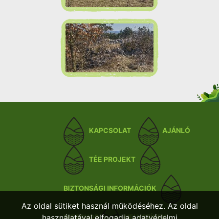
KAPCSOLAT
AJÁNLÓ
TÉE PROJEKT
BIZTONSÁGI INFORMÁCIÓK
Az oldal sütiket használ működéséhez. Az oldal
használatával elfogadja adatvédelmi
WEBSHOP
HELYSZÍNEK