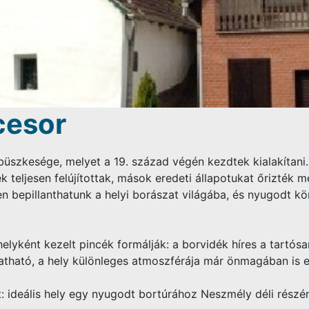
cesor
üszkesége, melyet a 19. század végén kezdtek kialakítani.
ék teljesen felújítottak, mások eredeti állapotukat őrizté
ben bepillanthatunk a helyi borászat világába, és nyugodt 
elyként kezelt pincék formálják: a borvidék híres a tartósan
atható, a hely különleges atmoszférája már önmagában is e
t: ideális hely egy nyugodt bortúrához Neszmély déli részé