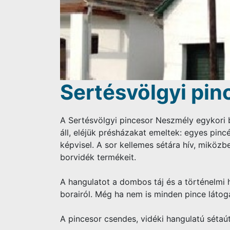
Sertésvölgyi pin
A Sertésvölgyi pincesor Neszmély egykori b
áll, eléjük présházakat emeltek: egyes pinc
képvisel. A sor kellemes sétára hív, miköz
borvidék termékeit.
A hangulatot a dombos táj és a történelmi h
borairól. Még ha nem is minden pince látog
A pincesor csendes, vidéki hangulatú sétaú