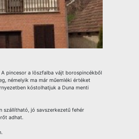
 A pincesor a löszfalba vájt borospincékből
k meg, némelyik ma már műemléki értéket
környezetben kóstolhatjuk a Duna menti
 szállítható, jó savszerkezetű fehér
rőt adhat.
n.