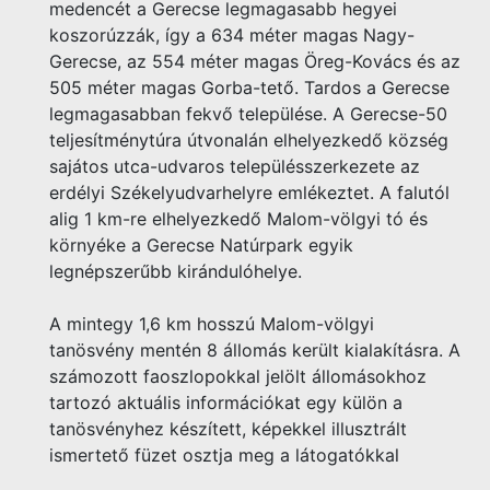
medencét a Gerecse legmagasabb hegyei
koszorúzzák, így a 634 méter magas Nagy-
Gerecse, az 554 méter magas Öreg-Kovács és az
505 méter magas Gorba-tető. Tardos a Gerecse
legmagasabban fekvő települése. A Gerecse-50
teljesítménytúra útvonalán elhelyezkedő község
sajátos utca-udvaros településszerkezete az
erdélyi Székelyudvarhelyre emlékeztet. A falutól
alig 1 km-re elhelyezkedő Malom-völgyi tó és
környéke a Gerecse Natúrpark egyik
legnépszerűbb kirándulóhelye.
A mintegy 1,6 km hosszú Malom-völgyi
tanösvény mentén 8 állomás került kialakításra. A
számozott faoszlopokkal jelölt állomásokhoz
tartozó aktuális információkat egy külön a
tanösvényhez készített, képekkel illusztrált
ismertető füzet osztja meg a látogatókkal