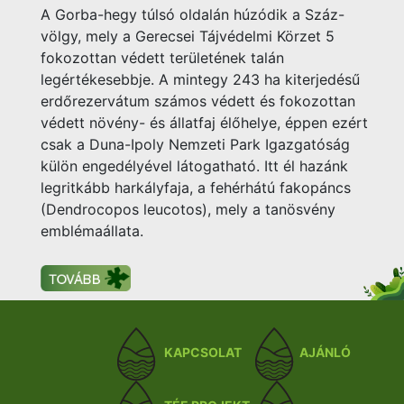
A Gorba-hegy túlsó oldalán húzódik a Száz-
völgy, mely a Gerecsei Tájvédelmi Körzet 5
fokozottan védett területének talán
legértékesebbje. A mintegy 243 ha kiterjedésű
erdőrezervátum számos védett és fokozottan
védett növény- és állatfaj élőhelye, éppen ezért
csak a Duna-Ipoly Nemzeti Park Igazgatóság
külön engedélyével látogatható. Itt él hazánk
legritkább harkályfaja, a fehérhátú fakopáncs
(Dendrocopos leucotos), mely a tanösvény
emblémaállata.
KAPCSOLAT
AJÁNLÓ