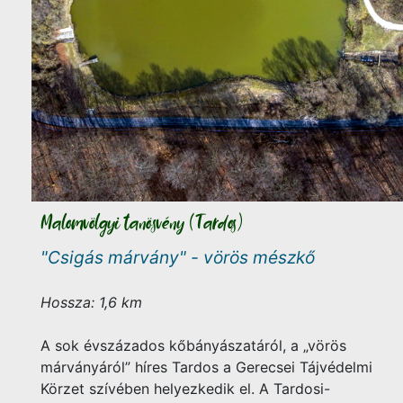
Malomvölgyi tanösvény (Tardos)
"Csigás márvány" - vörös mészkő
Hossza: 1,6 km
A sok évszázados kőbányászatáról, a „vörös
márványáról” híres Tardos a Gerecsei Tájvédelmi
Körzet szívében helyezkedik el. A Tardosi-