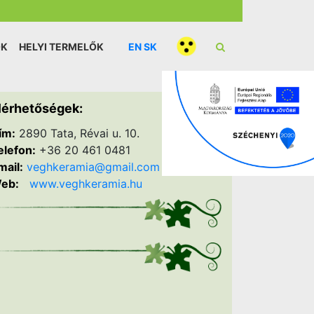
ÓK
HELYI TERMELŐK
EN
SK
lérhetőségek:
ím:
2890 Tata, Révai u. 10.
elefon:
+36 20 461 0481
mail:
veghkeramia@gmail.com
eb:
www.veghkeramia.hu