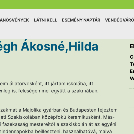
TANÖSVÉNYEK
LÁTNI KELL
ESEMÉNY NAPTÁR
VENDÉGVÁR
égh Ákosné,Hilda
E
C
T
E
W
im állatorvosként, itt jártam iskolába, itt
nleg is, feleségemmel együtt a szakmában.
zakmát a Majolika gyárban és Budapesten fejeztem
zeti Szakiskolában középfokú keramikusként. Más-
 fazekasság mestereitől a szakiskolán át az egyéni
mindennapokba beilleszteni, használhatóvá, maivá