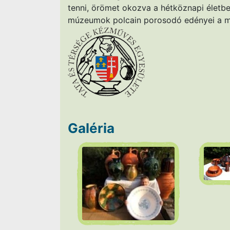
tenni, örömet okozva a hétköznapi életb
múzeumok polcain porosodó edényei a mi
Galéria