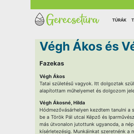
TÚRÁK
Végh Ákos és V
Fazekas
Végh Ákos
Tatai születésű vagyok. Itt dolgoztak szüle
alapítottam műhelyemet és dolgozom jele
Végh Ákosné, Hilda
Hódmezővásárhelyen kezdtem tanulni a s
be a Török Pál utcai Képző és Iparművés
más útvonalon jutottunk ugyanoda, a népi
kísérletezésig. Munkáinkat szeretnénk a 